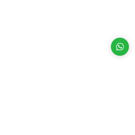
MATÉRIAS RECENTES
CATEGORIAS
POPULARES
Funesp fecha
parceria com
Assembleia Legislativa
3546
Federação de
Eventos
2392
Futebol de