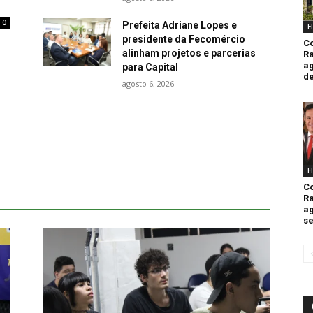
0
Prefeita Adriane Lopes e
E
presidente da Fecomércio
Co
alinham projetos e parcerias
Ra
a
para Capital
de
agosto 6, 2026
E
Co
Ra
a
s