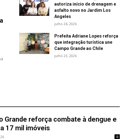
autoriza início de drenagem e
asfalto novo no Jardim Los
Angeles
ra
julho 24, 2026
Prefeita Adriane Lopes reforça
que integração turística une
Campo Grande ao Chile
julho 23, 2026
na
 Grande reforça combate à dengue e
ia 17 mil imóveis
026
0