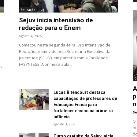
Educação
Sejuv inicia intensivão de
redação para o Enem
agosto 4, 2026
Começou nesta segunda-feira (3) o Intensivão de
Redação promovido pela Secretaria Executiva da
Juventude (SEJUV), em parceria com a Faculdade
FASYNTESE. A primeira aula...
s
C
A
Lucas Bitencourt destaca
p
capacitação de professores de
n
Educação Física para
fortalecer ensino na primeira
Se
infância
O 
agosto 3, 2026
no
do
Curso gratuito da Sejuv inicia