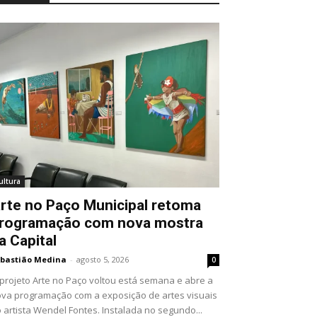
ultura
rte no Paço Municipal retoma
rogramação com nova mostra
a Capital
bastião Medina
-
agosto 5, 2026
0
projeto Arte no Paço voltou está semana e abre a
va programação com a exposição de artes visuais
 artista Wendel Fontes. Instalada no segundo...