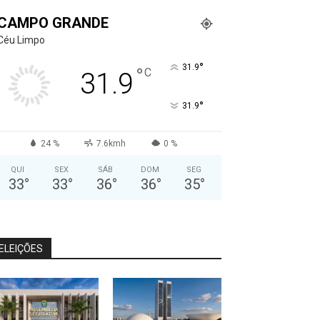
CAMPO GRANDE
Céu Limpo
°
31.9
°
C
31.9
°
31.9
24 %
7.6kmh
0 %
QUI
SEX
SÁB
DOM
SEG
33
°
33
°
36
°
36
°
35
°
ELEIÇÕES