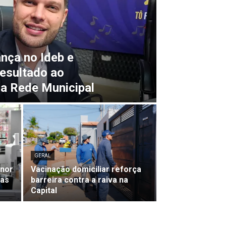
nça no Ideb e
resultado ao
da Rede Municipal
GERAL
enor
Vacinação domiciliar reforça
 as
barreira contra a raiva na
Capital