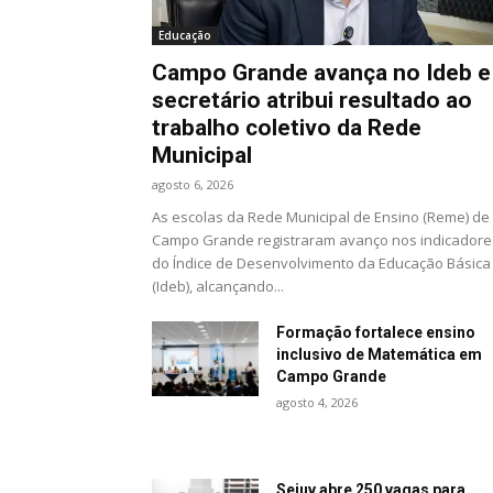
Educação
Campo Grande avança no Ideb e
secretário atribui resultado ao
trabalho coletivo da Rede
Municipal
agosto 6, 2026
As escolas da Rede Municipal de Ensino (Reme) de
Campo Grande registraram avanço nos indicadore
do Índice de Desenvolvimento da Educação Básica
(Ideb), alcançando...
Formação fortalece ensino
inclusivo de Matemática em
Campo Grande
agosto 4, 2026
Sejuv abre 250 vagas para