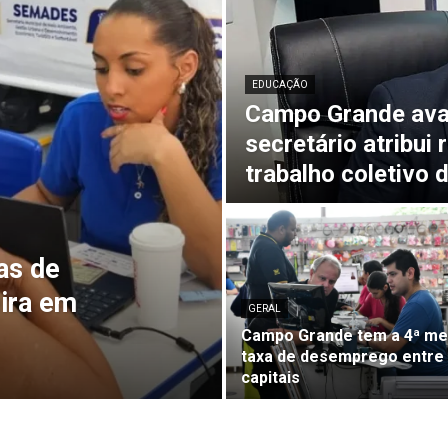
EDUCAÇÃO
Campo Grande ava
secretário atribui 
trabalho coletivo 
as de
eira em
GERAL
Campo Grande tem a 4ª m
taxa de desemprego entre
capitais