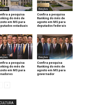
leições
Eleições
nfira a pesquisa
Confira a pesquisa
nking do mês de
Ranking do mês de
gosto em MS para
agosto em MS para
putados estaduais
deputados federais
leições
Eleições
nfira a pesquisa
Confira pesquisa
nking do mês de
Ranking do mês de
gosto em MS para
agosto em MS para
enadores
governador
CULTURA