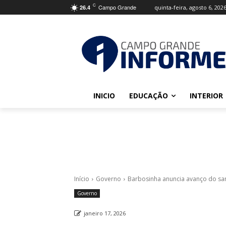
C
Campo Grande
quinta-feira, agosto 6, 202
26.4
INICIO
EDUCAÇÃO
INTERIOR
Início
Governo
Barbosinha anuncia avanço do san
Governo
janeiro 17, 2026