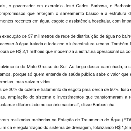
onais, o governador em exercício José Carlos Barbosa, o Barbos
ompromissos que reforçam o saneamento básico e a estrutura d
entos recentes em água, esgoto e assistência hospitalar, com impac
a execução de 37 mil metros de rede de distribuição de água no bair
cesso à água tratada e fortalece a infraestrutura urbana. Também f
obra de R$ 2,1 milhões que moderniza a estrutura operacional da c
volvimento do Mato Grosso do Sul. Ao longo dessa caminhada, o s
itamos, porque só quem entende de saúde pública sabe o valor que
 prontas, mas salvam vidas.
e 20% de coleta e tratamento de esgoto para cerca de 90%. Isso e
gas, ampliação do sistema e investimentos que transformaram a 
tamar diferenciado no cenário nacional”, disse Barbosinha.
 foram realizadas melhorias na Estação de Tratamento de Água (
química e regularização do sistema de drenagem, totalizando R$ 1,8 