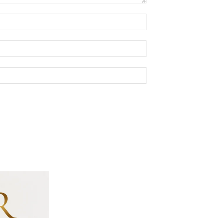
Nome:*
E-
mail:*
Site: