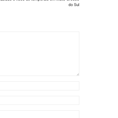
do Sul
Nome:*
E-
mail:*
Site: