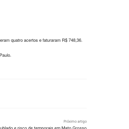
veram quatro acertos e faturaram R$ 748,36.
Paulo.
Próximo artigo
nublado e risco de temporais em Mato Grosso