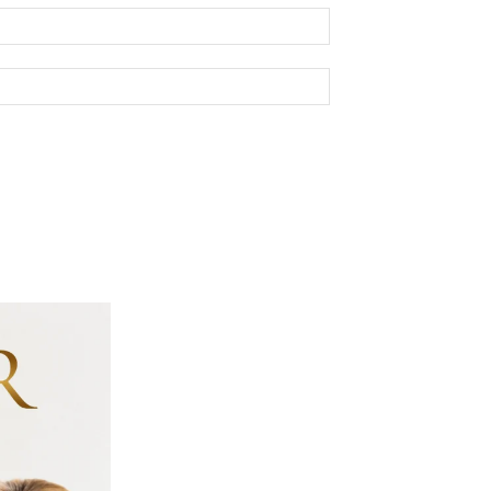
E-
mail:*
Site: