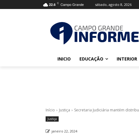
C
Campo Grande
sábado, agosto 8, 2026
22.6
INICIO
EDUCAÇÃO
INTERIOR
Início
Justiça
Secretaria Judiciária mantém distrib
Justiça
janeiro 22, 2024