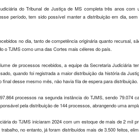
Judiciária do Tribunal de Justiça de MS completa três anos com
sse período, tem sido possível manter a distribuição em dia, sem
cebidos no dia, tanto de competência originária quanto recursal, 
nado o TJMS como uma das Cortes mais céleres do país.
lume de processos recebidos, a equipe da Secretaria Judiciária t
do, quando foi registrada a maior distribuição da história da Jus
final desse mesmo mês, não havia fila de espera para distribuição.
s 97.864 processos na segunda instância do TJMS, sendo 79.074 c
responsável pela distribuição de 144 processos, abrangendo uma ampl
iciária do TJMS iniciaram 2024 com um estoque de mais de 2 mil pr
rabalho, no entanto, já foram distribuídos mais de 3.500 feitos, el