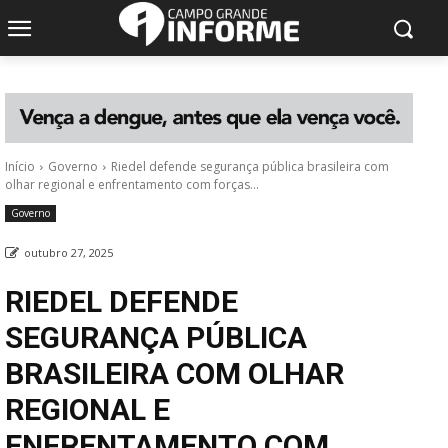
Início
Governo
Riedel defende segurança pública brasileira com
olhar regional e enfrentamento com forças...
Governo
outubro 27, 2025
RIEDEL DEFENDE
SEGURANÇA PÚBLICA
BRASILEIRA COM OLHAR
REGIONAL E
ENFRENTAMENTO COM