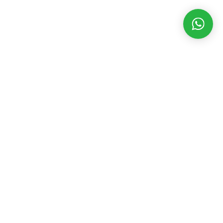
MATÉRIAS RECENTES
CATEGORIAS
POPULARES
Novo imortal,
André
Assembleia Legislativa
3546
Alvezassume
Eventos
2392
cadeira 18 da
Geral
2200
ASL
Governo
1845
agosto 9, 2026
Prefeitura
1723
Festa da
Política
1698
Bolívia celebra