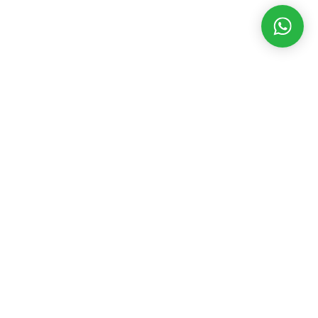
MATÉRIAS RECENTES
CATEGORIAS
POPULARES
Coronel David
reforça
Assembleia Legislativa
3536
compromisso
Eventos
2392
com quem
Geral
2195
mais precisa
Governo
1844
da saúde
pública
Prefeitura
1721
agosto 6, 2026
Política
1695