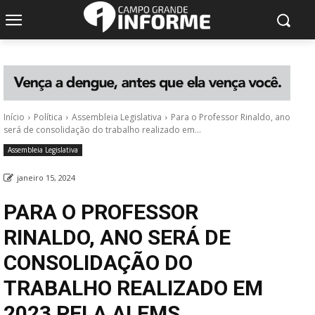
Início
Política
Assembleia Legislativa
Para o Professor Rinaldo, ano
será de consolidação do trabalho realizado em...
Assembleia Legislativa
janeiro 15, 2024
PARA O PROFESSOR
RINALDO, ANO SERÁ DE
CONSOLIDAÇÃO DO
TRABALHO REALIZADO EM
2023 PELA ALEMS