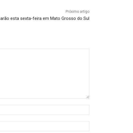
Próximo artigo
carão esta sexta-feira em Mato Grosso do Sul
Nome:*
E-
mail:*