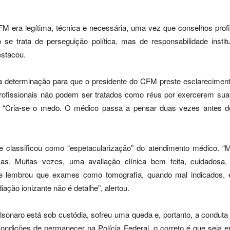
FM era legítima, técnica e necessária, uma vez que conselhos profis
o se trata de perseguição política, mas de responsabilidade inst
estacou.
a determinação para que o presidente do CFM preste esclarecimento
 profissionais não podem ser tratados como réus por exercerem sua 
 “Cria-se o medo. O médico passa a pensar duas vezes antes de
e classificou como “espetacularização” do atendimento médico. “
ivas. Muitas vezes, uma avaliação clínica bem feita, cuidado
le lembrou que exames como tomografia, quando mal indicados, 
ação ionizante não é detalhe”, alertou.
lsonaro está sob custódia, sofreu uma queda e, portanto, a conduta
ndições de permanecer na Polícia Federal, o correto é que seja e