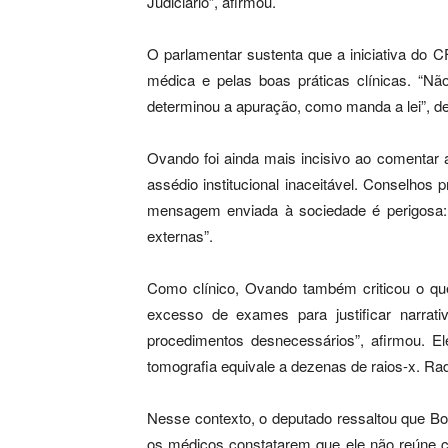
Judiciário”, afirmou.
O parlamentar sustenta que a iniciativa do C
médica e pelas boas práticas clínicas. “Nã
determinou a apuração, como manda a lei”, d
Ovando foi ainda mais incisivo ao comentar 
assédio institucional inaceitável. Conselhos
mensagem enviada à sociedade é perigosa:
externas”.
Como clínico, Ovando também criticou o qu
excesso de exames para justificar narrat
procedimentos desnecessários”, afirmou. E
tomografia equivale a dezenas de raios-x. Radi
Nesse contexto, o deputado ressaltou que Bo
os médicos constatarem que ele não reúne co