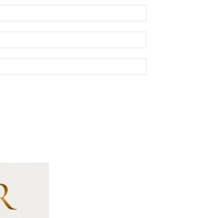
Nome:*
E-
mail:*
Site: