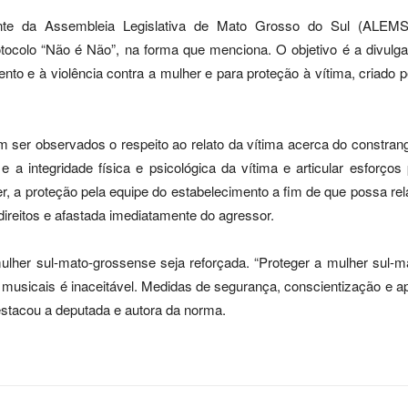
nte da Assembleia Legislativa de Mato Grosso do Sul (ALEMS),
ocolo “Não é Não”, na forma que menciona. O objetivo é a divulgaç
to e à violência contra a mulher e para proteção à vítima, criado 
 ser observados o respeito ao relato da vítima acerca do constrang
 e a integridade física e psicológica da vítima e articular esforço
r, a proteção pela equipe do estabelecimento a fim de que possa rela
ireitos e afastada imediatamente do agressor.
her sul-mato-grossense seja reforçada. “Proteger a mulher sul-ma
usicais é inaceitável. Medidas de segurança, conscientização e ap
stacou a deputada e autora da norma.