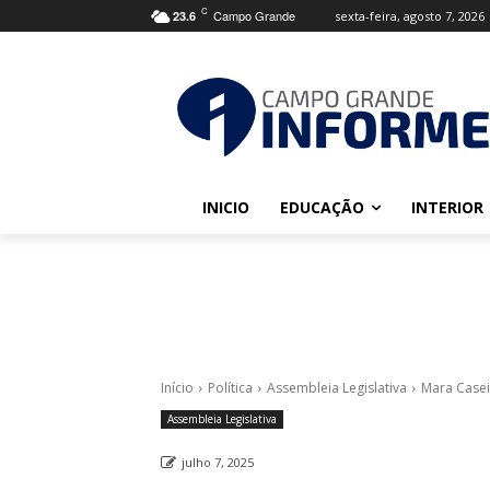
C
Campo Grande
sexta-feira, agosto 7, 2026
23.6
INICIO
EDUCAÇÃO
INTERIOR
Início
Política
Assembleia Legislativa
Mara Casei
Assembleia Legislativa
julho 7, 2025