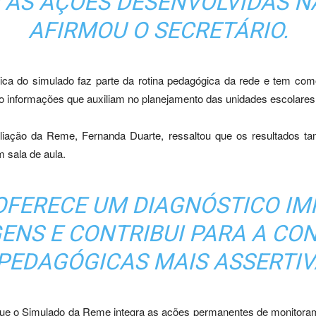
 AS AÇÕES DESENVOLVIDAS NA
AFIRMOU O SECRETÁRIO.
a do simulado faz parte da rotina pedagógica da rede e tem como 
 informações que auxiliam no planejamento das unidades escolares
liação da Reme, Fernanda Duarte, ressaltou que os resultados t
 sala de aula.
OFERECE UM DIAGNÓSTICO I
ENS E CONTRIBUI PARA A CO
PEDAGÓGICAS MAIS ASSERTIVA
 que o Simulado da Reme integra as ações permanentes de monitora