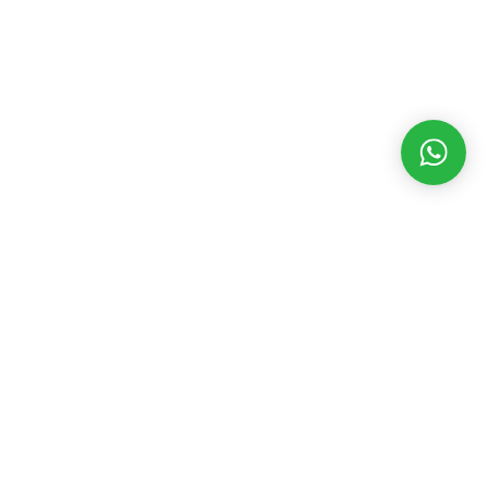
MATÉRIAS RECENTES
CATEGORIAS
POPULARES
Dakila TV 03
agosto 6, 2026
Assembleia Legislativa
3536
Eventos
2392
Candidatas
mostram
Geral
2195