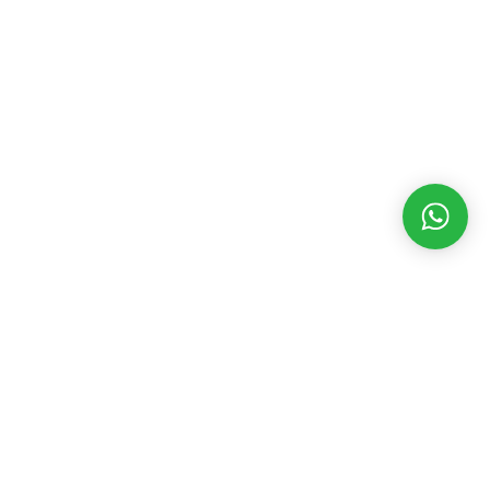
MATÉRIAS RECENTES
CATEGORIAS
POPULARES
Vice de Flávio
Bolsonaro,
Assembleia Legislativa
3543