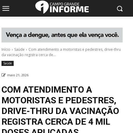
Início
Saúde
Com atendimento a motoristas e pedestres, drive-thru
da vacinação registra cerca de...
Saúde
maio 21, 2026
COM ATENDIMENTO A
MOTORISTAS E PEDESTRES,
DRIVE-THRU DA VACINAÇÃO
REGISTRA CERCA DE 4 MIL
DOSES APLICADAS