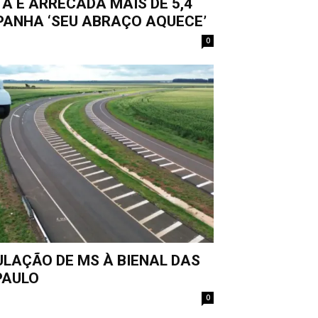
A E ARRECADA MAIS DE 5,4
PANHA ‘SEU ABRAÇO AQUECE’
0
LAÇÃO DE MS À BIENAL DAS
PAULO
0