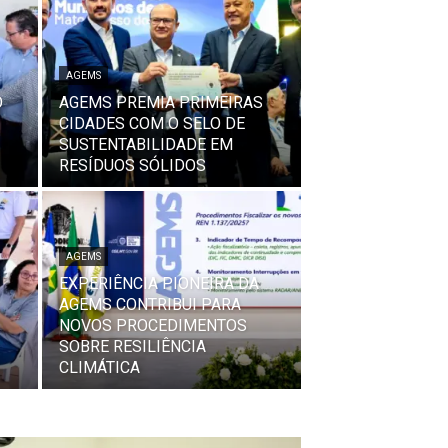
AGEMS
O
AGEMS PREMIA PRIMEIRAS
CIDADES COM O SELO DE
SUSTENTABILIDADE EM
RESÍDUOS SÓLIDOS
AGEMS
EXPERIÊNCIA PIONEIRA DA
AGEMS CONTRIBUI PARA
NOVOS PROCEDIMENTOS
SOBRE RESILIÊNCIA
CLIMÁTICA