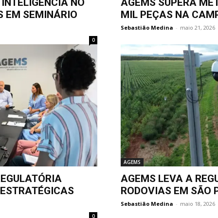
INTELIGÊNCIA NO
AGEMS SUPERA MET
S EM SEMINÁRIO
MIL PEÇAS NA CAM
Sebastião Medina
-
maio 21, 2026
0
AGEMS
REGULATÓRIA
AGEMS LEVA A REGU
 ESTRATÉGICAS
RODOVIAS EM SÃO 
Sebastião Medina
-
maio 18, 2026
0