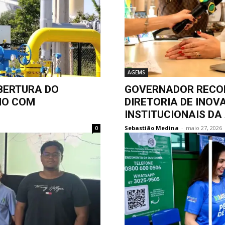
AGEMS
BERTURA DO
GOVERNADOR RECO
NO COM
DIRETORIA DE INOV
INSTITUCIONAIS D
Sebastião Medina
-
maio 27, 2026
0