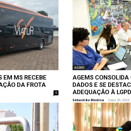
AGEMS
S EM MS RECEBE
AGEMS CONSOLIDA 
IAÇÃO DA FROTA
DADOS E SE DESTA
ADEQUAÇÃO À LGP
0
Sebastião Medina
-
maio 30, 2026