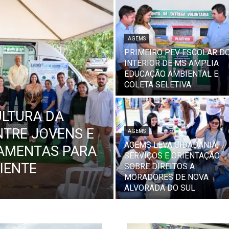
AGEMS
PRIMEIRO PEV ESCOLAR D
INTERIOR DE MS AMPLIA
EDUCAÇÃO AMBIENTAL E
COLETA SELETIVA
ULTURA DA
NTRE JOVENS E
AGEMS
AGEMS LEVA CIDADANIA,
AMENTAS PARA
SERVIÇOS E ORIENTAÇÃO
IENTE
SOBRE DIREITOS A
MORADORES DE NOVA
ALVORADA DO SUL