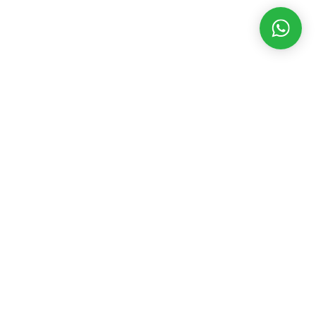
MATÉRIAS RECENTES
CATEGORIAS
POPULARES
Funesp fecha
parceria com
Assembleia Legislativa
3546
Federação de
Eventos
2392
Futebol de
Geral
2198
Mato Grosso
Governo
1845
do Sul
Prefeitura
1723
agosto 8, 2026
Política
1698
Casa da