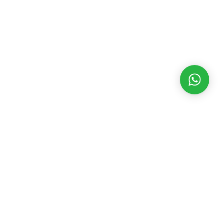
MATÉRIAS RECENTES
CATEGORIAS
POPULARES
Dakila TV 05
agosto 8, 2026
Assembleia Legislativa
3546
Eventos
2392
ARTIGO: