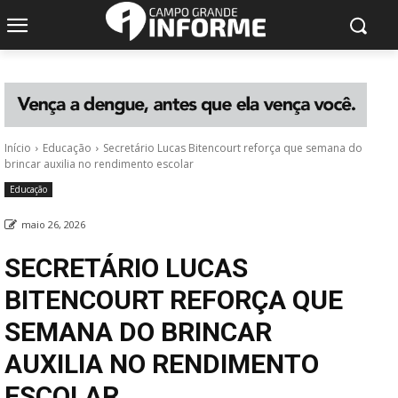
Início
Educação
Secretário Lucas Bitencourt reforça que semana do
brincar auxilia no rendimento escolar
Educação
maio 26, 2026
SECRETÁRIO LUCAS
BITENCOURT REFORÇA QUE
SEMANA DO BRINCAR
AUXILIA NO RENDIMENTO
ESCOLAR