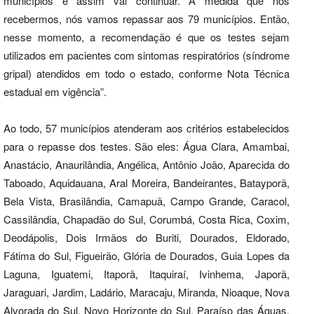
municípios e assim vai continuar. À medida que nós
recebermos, nós vamos repassar aos 79 municípios. Então,
nesse momento, a recomendação é que os testes sejam
utilizados em pacientes com sintomas respiratórios (síndrome
gripal) atendidos em todo o estado, conforme Nota Técnica
estadual em vigência”.
Ao todo, 57 municípios atenderam aos critérios estabelecidos
para o repasse dos testes. São eles: Água Clara, Amambai,
Anastácio, Anaurilândia, Angélica, Antônio João, Aparecida do
Taboado, Aquidauana, Aral Moreira, Bandeirantes, Batayporã,
Bela Vista, Brasilândia, Camapuã, Campo Grande, Caracol,
Cassilândia, Chapadão do Sul, Corumbá, Costa Rica, Coxim,
Deodápolis, Dois Irmãos do Buriti, Dourados, Eldorado,
Fátima do Sul, Figueirão, Glória de Dourados, Guia Lopes da
Laguna, Iguatemi, Itaporã, Itaquiraí, Ivinhema, Japorã,
Jaraguari, Jardim, Ladário, Maracaju, Miranda, Nioaque, Nova
Alvorada do Sul, Novo Horizonte do Sul, Paraíso das Águas,