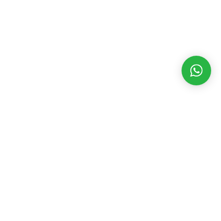
MATÉRIAS RECENTES
CATEGORIAS
POPULARES
Luta pela
reforma
Assembleia Legislativa
3532
agrária com
Eventos
2392
Vander,
Geral
2190