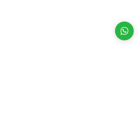
MATÉRIAS RECENTES
CATEGORIAS
POPULARES
Dakila TV 05
agosto 8, 2026
Assembleia Legislativa
3546
Eventos
2392
ARTIGO:
Acadêmicos
Geral
2199
delirantes de
Governo
1845