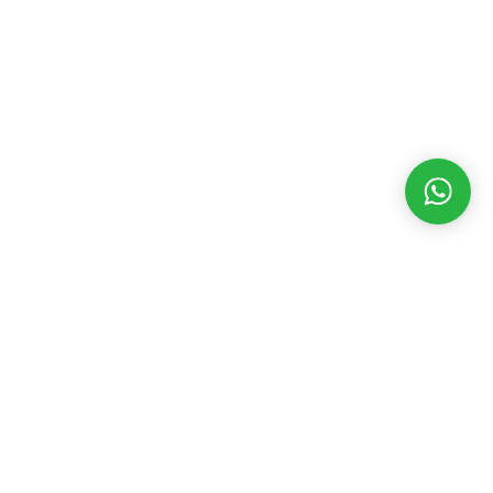
MATÉRIAS RECENTES
CATEGORIAS
POPULARES
Novo imortal,
André
Assembleia Legislativa
3546
Alvezassume
Eventos
2392