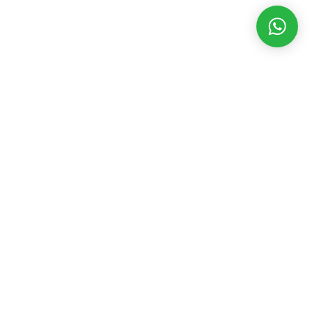
MATÉRIAS RECENTES
CATEGORIAS
POPULARES
Vice de Flávio
Bolsonaro,
Assembleia Legislativa
3543
Alfredo
Eventos
2392
Gaspar virá
Geral
2198
para
Governo
1845
campanha de
Rodolfo
Prefeitura
1722
Nogueira
Política
1698
agosto 7, 2026