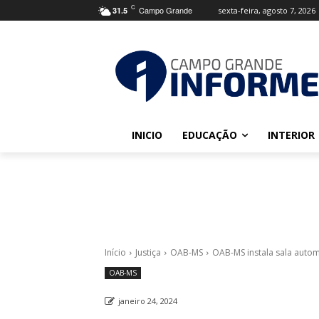
C
Campo Grande
sexta-feira, agosto 7, 2026
31.5
INICIO
EDUCAÇÃO
INTERIOR
Início
Justiça
OAB-MS
OAB-MS instala sala auto
OAB-MS
janeiro 24, 2024