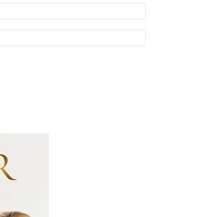
E-
mail:*
Site: