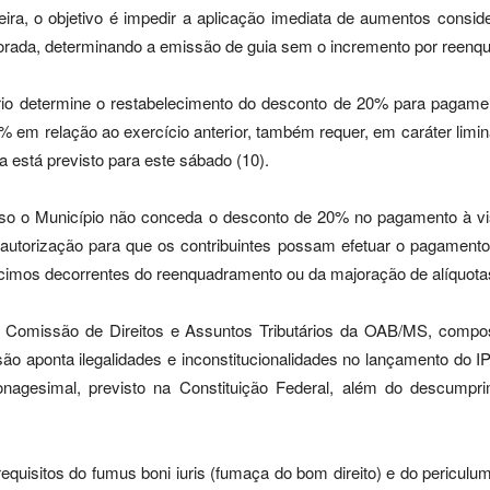
ra, o objetivo é impedir a aplicação imediata de aumentos consid
orada, determinando a emissão de guia sem o incremento por reenqua
iário determine o restabelecimento do desconto de 20% para pagame
2% em relação ao exercício anterior, também requer, em caráter lim
a está previsto para este sábado (10).
aso o Município não conceda o desconto de 20% no pagamento à v
autorização para que os contribuintes possam efetuar o pagamento 
cimos decorrentes do reenquadramento ou da majoração de alíquota
 Comissão de Direitos e Assuntos Tributários da OAB/MS, compos
o aponta ilegalidades e inconstitucionalidades no lançamento do 
nonagesimal, previsto na Constituição Federal, além do descumpr
uisitos do fumus boni iuris (fumaça do bom direito) e do periculum