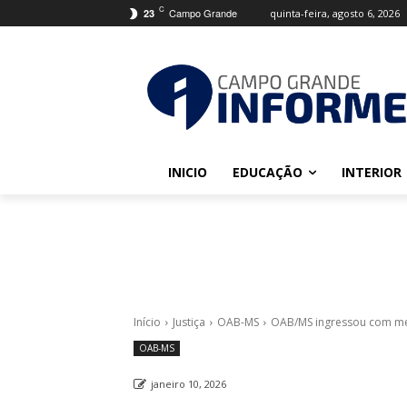
C
Campo Grande
quinta-feira, agosto 6, 2026
23
INICIO
EDUCAÇÃO
INTERIOR
Início
Justiça
OAB-MS
OAB/MS ingressou com med
OAB-MS
janeiro 10, 2026