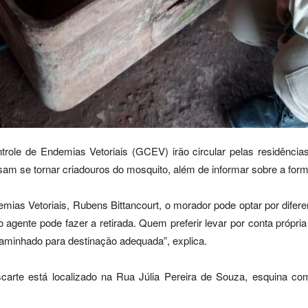
role de Endemias Vetoriais (GCEV) irão circular pelas residência
ssam se tornar criadouros do mosquito, além de informar sobre a form
ias Vetoriais, Rubens Bittancourt, o morador pode optar por difer
 o agente pode fazer a retirada. Quem preferir levar por conta própr
caminhado para destinação adequada”, explica.
carte está localizado na Rua Júlia Pereira de Souza, esquina co