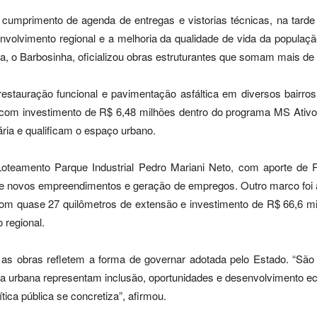
mprimento de agenda de entregas e vistorias técnicas, na tarde d
volvimento regional e a melhoria da qualidade de vida da populaç
, o Barbosinha, oficializou obras estruturantes que somam mais de
restauração funcional e pavimentação asfáltica em diversos bairro
g), com investimento de R$ 6,48 milhões dentro do programa MS Ativ
ria e qualificam o espaço urbano.
eamento Parque Industrial Pedro Mariani Neto, com aporte de R$ 
o de novos empreendimentos e geração de empregos. Outro marco foi
om quase 27 quilômetros de extensão e investimento de R$ 66,6 mi
 regional.
 as obras refletem a forma de governar adotada pelo Estado. “S
ura urbana representam inclusão, oportunidades e desenvolvimento 
ítica pública se concretiza”, afirmou.