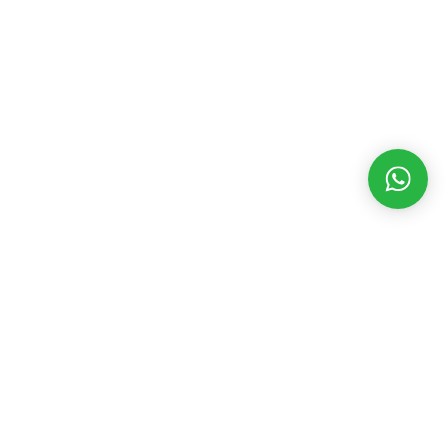
MATÉRIAS RECENTES
CATEGORIAS
POPULARES
Dakila TV 05
agosto 8, 2026
Assembleia Legislativa
3546
Eventos
2392