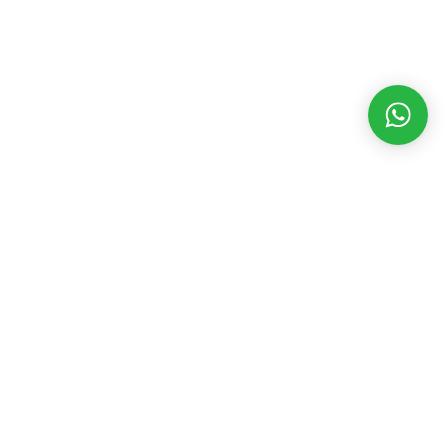
MATÉRIAS RECENTES
CATEGORIAS
POPULARES
Funesp fecha
parceria com
Assembleia Legislativa
3546
Federação de
Eventos
2392
Futebol de
Geral
2198
Mato Grosso
Governo
1845
do Sul