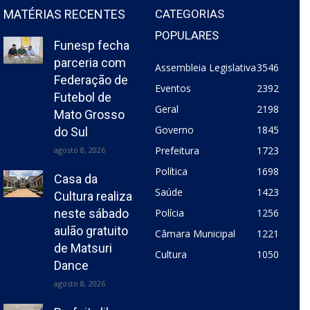
MATÉRIAS RECENTES
CATEGORIAS
POPULARES
Funesp fecha
parceria com
Assembleia Legislativa
3546
Federação de
Eventos
2392
Futebol de
Geral
2198
Mato Grosso
Governo
1845
do Sul
Prefeitura
1723
agosto 8, 2026
Política
1698
Casa da
Saúde
1423
Cultura realiza
neste sábado
Polícia
1256
aulão gratuito
Câmara Municipal
1221
de Matsuri
Cultura
1050
Dance
agosto 8, 2026