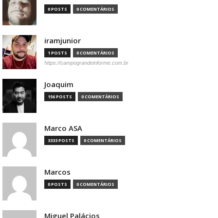
0 POSTS
0 COMENTÁRIOS
iramjunior
1 POSTS
0 COMENTÁRIOS
https://campograndeinforme.com.br
Joaquim
156 POSTS
0 COMENTÁRIOS
Marco ASA
3333 POSTS
0 COMENTÁRIOS
Marcos
0 POSTS
0 COMENTÁRIOS
Miguel Palácios