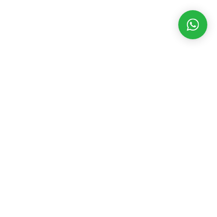
MATÉRIAS RECENTES
CATEGORIAS
POPULARES
Vice de Flávio
Bolsonaro,
Assembleia Legislativa
3543
Alfredo
Eventos
2392
Gaspar virá
Geral
2198
para
Governo
1845
campanha de
Rodolfo
Prefeitura
1722
Nogueira
Política
1698