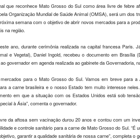
cional que reconhece Mato Grosso do Sul como área livre de feb
o pela Organização Mundial de Saúde Animal (OMSA), será um dos tr
 próxima semana com o objetivo de abrir novos mercados para a prod
is na região.
ste ano, durante cerimônia realizada na capital francesa Paris. J
nimal e Vegetal), Daniel Ingold, recebeu o documento em Brasília (
o governador em agenda realizada ao gabinete da Governadoria, na 
abre mercados para o Mato Grosso do Sul. Vamos em breve para 
ara a carne brasileira e o nosso Estado tem muito interesse nele
ento em que a situação com os Estados Unidos está sob tensão, 
pecial à Ásia”, comenta o governador.
 livre da aftosa sem vacinação durou 20 anos e contou com um inv
lidade e controle sanitário para a carne de Mato Grosso do Sul. “É 
jetivo, garantir a qualidade sanitária de nossa carne”, completa o