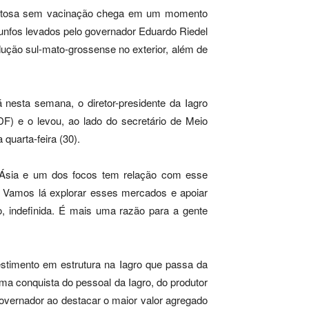
re aftosa sem vacinação chega em um momento
unfos levados pelo governador Eduardo Riedel
ução sul-mato-grossense no exterior, além de
á nesta semana, o diretor-presidente da Iagro
DF) e o levou, ao lado do secretário de Meio
quarta-feira (30).
a Ásia e um dos focos tem relação com esse
s. Vamos lá explorar esses mercados e apoiar
indefinida. É mais uma razão para a gente
estimento em estrutura na Iagro que passa da
uma conquista do pessoal da Iagro, do produtor
 governador ao destacar o maior valor agregado