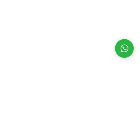
MATÉRIAS RECENTES
CATEGORIAS
POPULARES
Novo imortal,
André
Assembleia Legislativa
3546
Alvezassume
Eventos
2392
cadeira 18 da