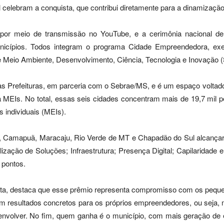
celebram a conquista, que contribui diretamente para a dinamização
5), por meio de transmissão no YouTube, e a cerimônia nacional d
municípios. Todos integram o programa Cidade Empreendedora, e
e Meio Ambiente, Desenvolvimento, Ciência, Tecnologia e Inovação 
 Prefeituras, em parceria com o Sebrae/MS, e é um espaço voltado 
a MEIs. No total, essas seis cidades concentram mais de 19,7 mil 
individuais (MEIs).
, Camapuã, Maracaju, Rio Verde de MT e Chapadão do Sul alcançare
zação de Soluções; Infraestrutura; Presença Digital; Capilaridade
 pontos.
sta, destaca que esse prêmio representa compromisso com os pequ
 em resultados concretos para os próprios empreendedores, ou seja,
envolver. No fim, quem ganha é o município, com mais geração de 