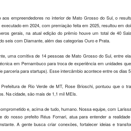
 aos empreendedores no interior de Mato Grosso do Sul, o resulta
 executado em 2024, com premiação feita em 2025, resultou em doi
eros gerais, na atual edição do prêmio houve um total de 40 Sa
endo seis com Diamante, além das categorias Ouro e Prata.
te, uma comitiva de 14 pessoas de Mato Grosso do Sul, entre el
 técnica em Pernambuco para troca de experiência em unidades qu
de parceria para startups). Esse intercâmbio acontece entre os dias 5
Prefeitura de Rio Verde de MT, Rose Brioschi, pontuou que o tra
s. Na cidade, são mais de 1,1 mil MEIs.
, comprometido e, acima de tudo, humano. Nossa equipe, com Lariss
e do nosso prefeito Réus Fornari, atua para entender a realida
onstante. A gente busca criar conexões, fortalecer ideias e trans