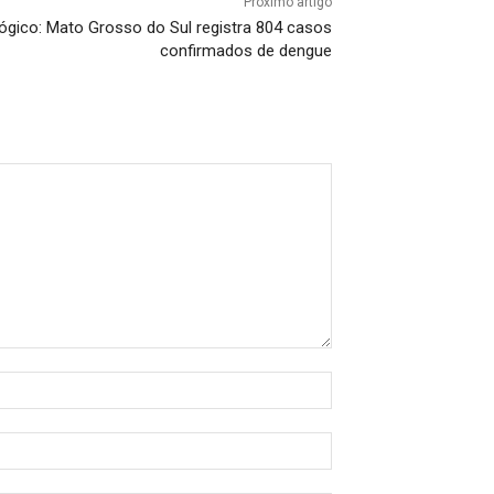
Próximo artigo
ógico: Mato Grosso do Sul registra 804 casos
confirmados de dengue
Nome:*
E-
mail:*