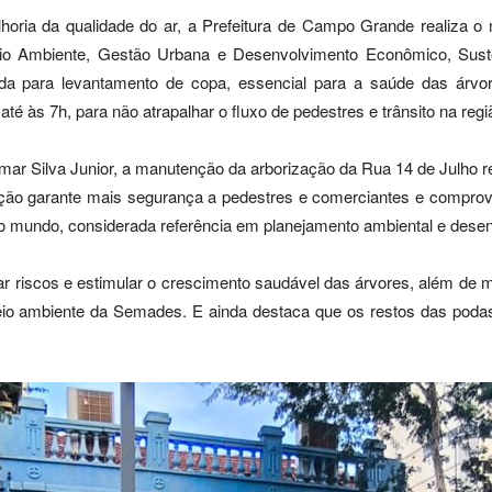
lhoria da qualidade do ar, a Prefeitura de Campo Grande realiza 
eio Ambiente, Gestão Urbana e Desenvolvimento Econômico, Suste
 para levantamento de copa, essencial para a saúde das árvo
é às 7h, para não atrapalhar o fluxo de pedestres e trânsito na regiã
emar Silva Junior, a manutenção da arborização da Rua 14 de Julh
A ação garante mais segurança a pedestres e comerciantes e compr
 mundo, considerada referência em planejamento ambiental e desenv
tar riscos e estimular o crescimento saudável das árvores, além d
 Meio ambiente da Semades. E ainda destaca que os restos das poda