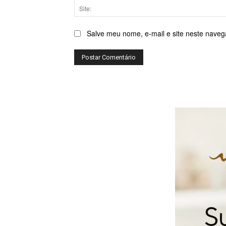
Salve meu nome, e-mail e site neste naveg