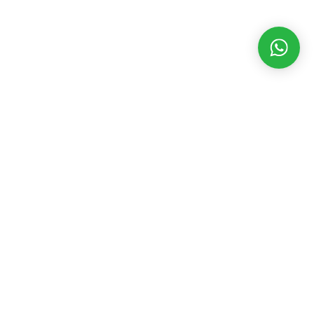
MATÉRIAS RECENTES
CATEGORIAS
POPULARES
Dakila TV 05
agosto 8, 2026
Assembleia Legislativa
3546
Eventos
2392
ARTIGO:
Acadêmicos
Geral
2199
delirantes de
Governo
1845
uma mídia de
Prefeitura
1723
verão