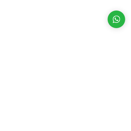
MATÉRIAS RECENTES
CATEGORIAS
POPULARES
Dakila TV 03
agosto 6, 2026
Assembleia Legislativa
3536
Eventos
2392
Candidatas
mostram
Geral
2195
porque campo
Governo
1844
democrático é
Prefeitura
1721
referência na