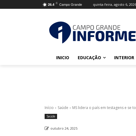
C
Campo Grande
quinta-feira, agosto 6, 202
26.4
INICIO
EDUCAÇÃO
INTERIOR
Início
Saúde
MS lidera o país em testagens e se tor
Saúde
outubro 24, 2025