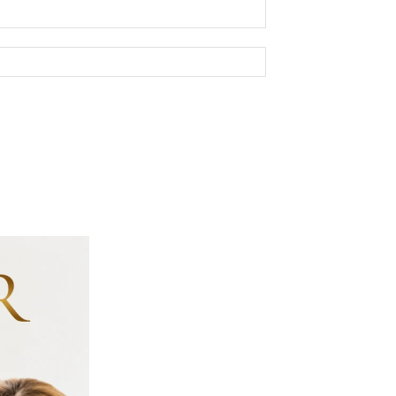
E-
mail:*
Site: