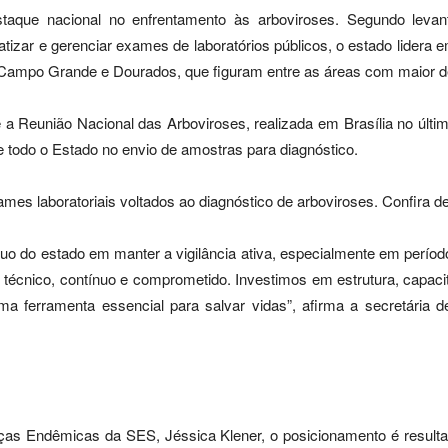
taque nacional no enfrentamento às arboviroses. Segundo leva
atizar e gerenciar exames de laboratórios públicos, o estado lidera 
 Campo Grande e Dourados, que figuram entre as áreas com maior d
a Reunião Nacional das Arboviroses, realizada em Brasília no último
todo o Estado no envio de amostras para diagnóstico.
mes laboratoriais voltados ao diagnóstico de arboviroses. Confira de
uo do estado em manter a vigilância ativa, especialmente em perío
 técnico, contínuo e comprometido. Investimos em estrutura, capac
uma ferramenta essencial para salvar vidas”, afirma a secretária 
as Endêmicas da SES, Jéssica Klener, o posicionamento é resultado