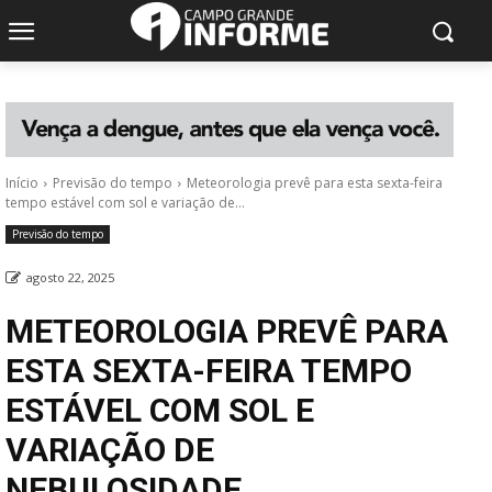
Início
Previsão do tempo
Meteorologia prevê para esta sexta-feira
tempo estável com sol e variação de...
Previsão do tempo
agosto 22, 2025
METEOROLOGIA PREVÊ PARA
ESTA SEXTA-FEIRA TEMPO
ESTÁVEL COM SOL E
VARIAÇÃO DE
NEBULOSIDADE