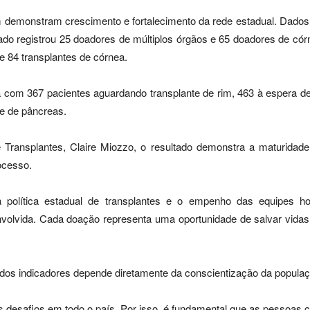
emonstram crescimento e fortalecimento da rede estadual. Dados 
Estado registrou 25 doadores de múltiplos órgãos e 65 doadores de c
 e 84 transplantes de córnea.
a com 367 pacientes aguardando transplante de rim, 463 à espera d
te de pâncreas.
 Transplantes, Claire Miozzo, o resultado demonstra a maturida
ocesso.
 política estadual de transplantes e o empenho das equipes hos
envolvida. Cada doação representa uma oportunidade de salvar vid
os indicadores depende diretamente da conscientização da populaç
es desafios em todo o país. Por isso, é fundamental que as pessoa