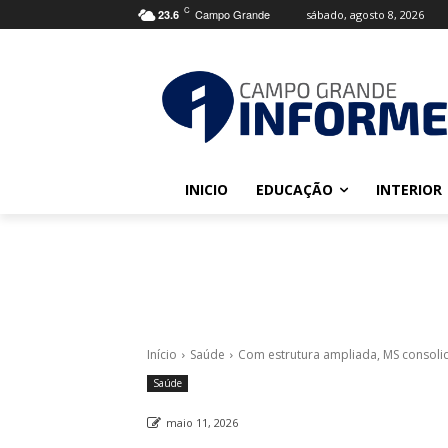
C
Campo Grande
sábado, agosto 8, 2026
23.6
INICIO
EDUCAÇÃO
INTERIOR
Início
Saúde
Com estrutura ampliada, MS consolid
Saúde
maio 11, 2026