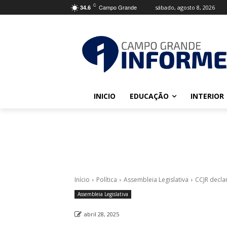
C
Campo Grande
sábado, agosto 8, 2026
34.6
INICIO
EDUCAÇÃO
INTERIOR
Início
Política
Assembleia Legislativa
CCJR decla
Assembleia Legislativa
abril 28, 2025