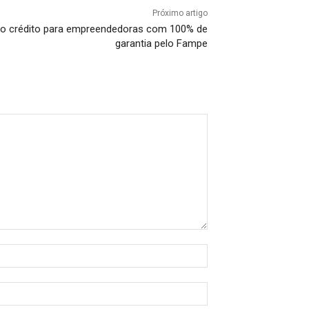
Próximo artigo
 ao crédito para empreendedoras com 100% de
garantia pelo Fampe
Nome:*
E-
mail:*