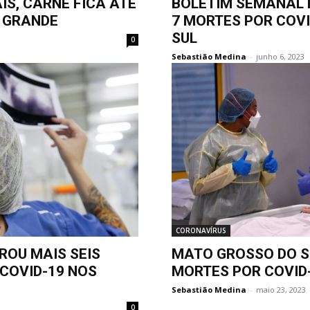
IS, CARNE FICA ATÉ
BOLETIM SEMANAL 
 GRANDE
7 MORTES POR COV
SUL
0
Sebastião Medina
-
junho 6, 2023
CORONAVÍRUS
ROU MAIS SEIS
MATO GROSSO DO SU
 COVID-19 NOS
MORTES POR COVID
Sebastião Medina
-
maio 23, 2023
0