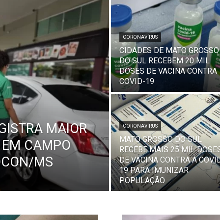
CORONAVÍRUS
CIDADES DE MATO GROSSO
DO SUL RECEBEM 20 MIL
DOSES DE VACINA CONTRA
COVID-19
GISTRA MAIOR
CORONAVÍRUS
MATO GROSSO DO SUL
S EM CAMPO
RECEBE MAIS 25 MIL DOSE
OCON/MS
DE VACINA CONTRA A COVI
19 PARA IMUNIZAR
POPULAÇÃO