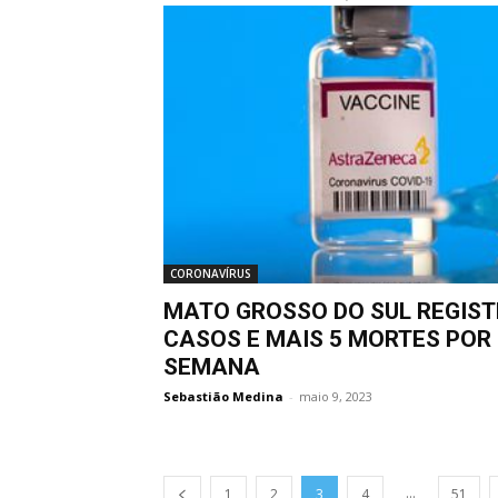
CORONAVÍRUS
MATO GROSSO DO SUL REGIST
CASOS E MAIS 5 MORTES POR
SEMANA
Sebastião Medina
-
maio 9, 2023
...
1
2
3
4
51