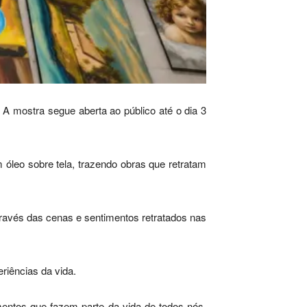
. A mostra segue aberta ao público até o dia 3
leo sobre tela, trazendo obras que retratam
través das cenas e sentimentos retratados nas
riências da vida.
mentos que fazem parte da vida de todos nós.