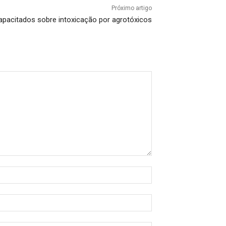
Próximo artigo
pacitados sobre intoxicação por agrotóxicos
Nome:*
E-
mail:*