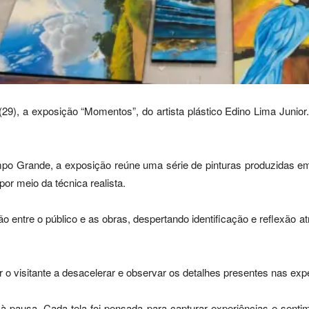
29), a exposição “Momentos”, do artista plástico Edino Lima Junior
 Grande, a exposição reúne uma série de pinturas produzidas em ó
or meio da técnica realista.
entre o público e as obras, despertando identificação e reflexão a
 o visitante a desacelerar e observar os detalhes presentes nas expe
à pausa. Cada tela foi pensada para capturar experiências e senti