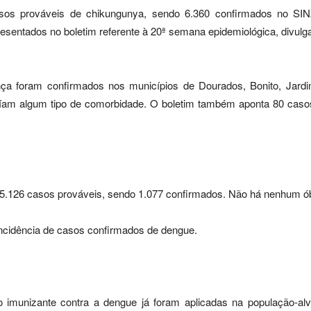
asos prováveis de chikungunya, sendo 6.360 confirmados no S
esentados no boletim referente à 20ª semana epidemiológica, divul
ça foram confirmados nos municípios de Dourados, Bonito, Jardi
suíam algum tipo de comorbidade. O boletim também aponta 80 cas
 5.126 casos prováveis, sendo 1.077 confirmados. Não há nenhum ób
 incidência de casos confirmados de dengue.
o imunizante contra a dengue já foram aplicadas na população-al