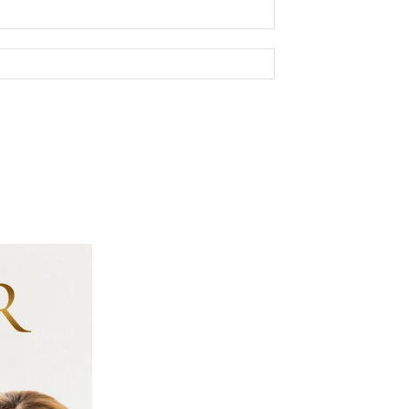
E-
mail:*
Site: