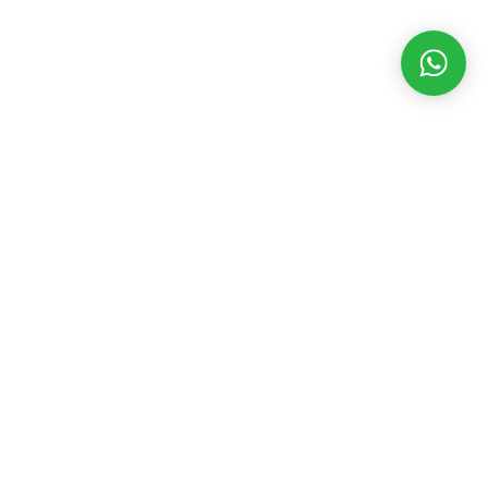
MATÉRIAS RECENTES
CATEGORIAS
POPULARES
Dakila TV 05
agosto 8, 2026
Assembleia Legislativa
3546
Eventos
2392
ARTIGO:
Acadêmicos
Geral
2199
delirantes de
Governo
1845
uma mídia de
Prefeitura
1723
verão
Política
1698