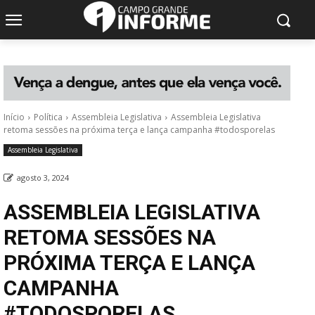
Início
Política
Assembleia Legislativa
Assembleia Legislativa
retoma sessões na próxima terça e lança campanha #todosporelas
Assembleia Legislativa
agosto 3, 2024
ASSEMBLEIA LEGISLATIVA
RETOMA SESSÕES NA
PRÓXIMA TERÇA E LANÇA
CAMPANHA
#TODOSPORELAS