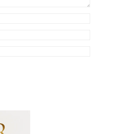
Nome:*
E-
mail:*
Site: