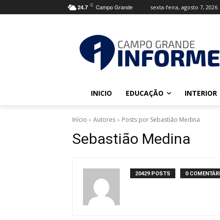
C
Campo Grande
sexta-feira, agosto 7, 2026
24.7
INICIO
EDUCAÇÃO
INTERIOR
Início
Autores
Posts por Sebastião Medina
Sebastião Medina
20429 POSTS
0 COMENTÁR