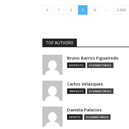
...
1
2
3
4
2.043
TOP AUTHORS
Bruno Barros Figueiredo
513 POSTS
0 COMENTÁRIOS
Carlos Velasques
150 POSTS
0 COMENTÁRIOS
Daniela Palacios
0 POSTS
0 COMENTÁRIOS