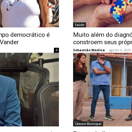
Saúde
mpo democrático é
Muito além do diagnó
z Vander
constroem seus próp
Sebastião Medina
-
agosto 6, 2026
0
Câmara Municipal