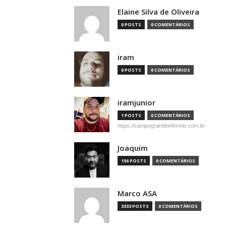
Elaine Silva de Oliveira
0 POSTS
0 COMENTÁRIOS
iram
0 POSTS
0 COMENTÁRIOS
iramjunior
1 POSTS
0 COMENTÁRIOS
https://campograndeinforme.com.br
Joaquim
156 POSTS
0 COMENTÁRIOS
Marco ASA
3333 POSTS
0 COMENTÁRIOS