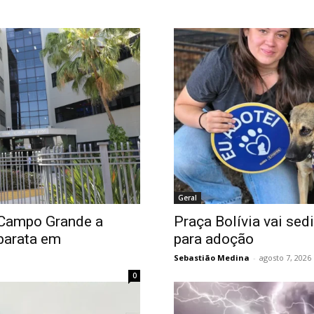
Geral
 Campo Grande a
Praça Bolívia vai sed
 barata em
para adoção
Sebastião Medina
-
agosto 7, 2026
0