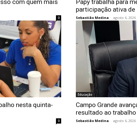
misso com quem mais
Papy trabalha para m
participação ativa de
Sebastião Medina
-
agosto 6, 2026
0
Educação
balho nesta quinta-
Campo Grande avança 
resultado ao trabalho
Sebastião Medina
-
agosto 6, 2026
0